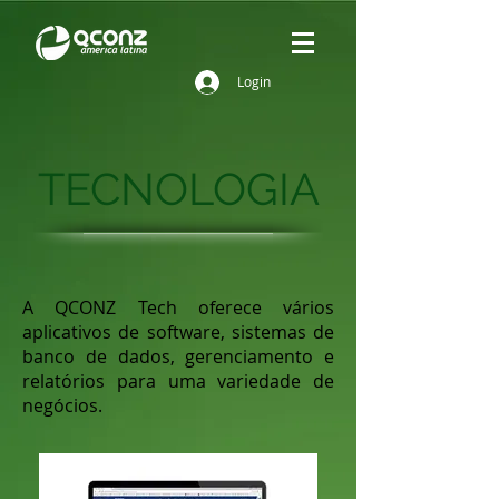
Login
TECNOLOGIA
A QCONZ Tech oferece vários
aplicativos de software, sistemas de
banco de dados, gerenciamento e
relatórios para uma variedade de
negócios.