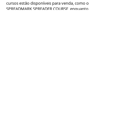
cursos estão disponíveis para venda, como o
SPREADMARK SPREADER COURSE, enquanto
outros fazem parte de soluções especializadas,
como o QCONZ SAFETY, o sistema de Saúde e
Segurança para empresas que atuam em
fazendas na Nova Zelândia.
Pacotes de Software
QCONZ